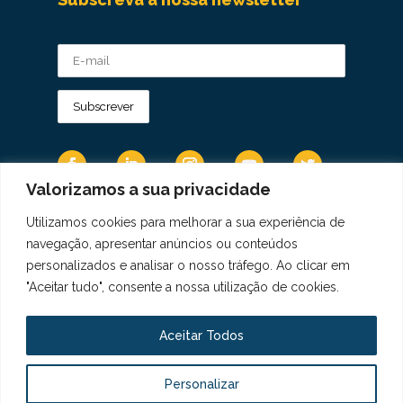
Valorizamos a sua privacidade
Utilizamos cookies para melhorar a sua experiência de
Os Dados Pessoais são tratados de acordo
navegação, apresentar anúncios ou conteúdos
com a Diretiva 95/46/CE do Regulamento
personalizados e analisar o nosso tráfego. Ao clicar em
Geral sobre a Proteção de Dados.
"Aceitar tudo", consente a nossa utilização de cookies.
Copyright © 2021 Real Colégio de Portugal.
Todos os direitos revervados. Conheça a nossa
Aceitar Todos
Política de Privacidade
aqui
Personalizar
Livro de Elogios, Sugestões e Reclamações