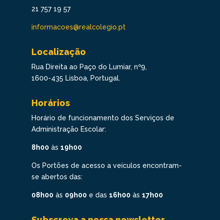
21 757 19 57
informacoes@realcolegio.pt
Localização
Rua Direita ao Paço do Lumiar, nº9,
1600-435 Lisboa, Portugal.
Horários
Horário de funcionamento dos Serviços de
Administração Escolar:
8h00
às
19h00
Os Portões de acesso a veículos encontram-
se abertos das:
08h00
às
09h00
e das
16h00
às
17h00
Subscreva a nossa newsletter