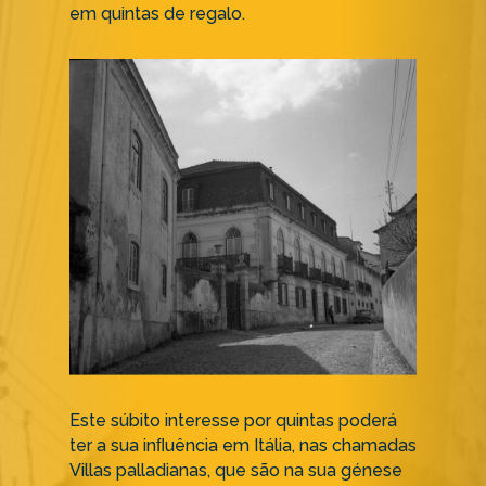
em quintas de regalo.
Este súbito interesse por quintas poderá
ter a sua inﬂuência em Itália, nas chamadas
Villas palladianas, que são na sua génese