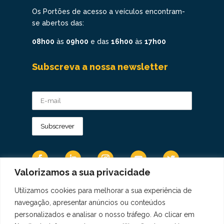
Os Portões de acesso a veículos encontram-
se abertos das:
08h00
às
09h00
e das
16h00
às
17h00
Subscreva a nossa newsletter
Valorizamos a sua privacidade
Utilizamos cookies para melhorar a sua experiência de
Os Dados Pessoais são tratados de acordo
navegação, apresentar anúncios ou conteúdos
com a Diretiva 95/46/CE do Regulamento
personalizados e analisar o nosso tráfego. Ao clicar em
Geral sobre a Proteção de Dados.