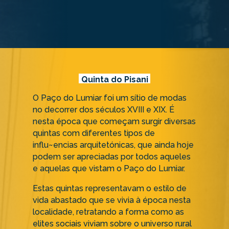
Quinta do Pisani
O Paço do Lumiar foi um sítio de modas
no decorrer dos séculos XVIII e XIX. É
nesta época que começam surgir diversas
quintas com diferentes tipos de
influ~encias arquitetónicas, que ainda hoje
podem ser apreciadas por todos aqueles
e aquelas que vistam o Paço do Lumiar.
Estas quintas representavam o estilo de
vida abastado que se vivia à época nesta
localidade, retratando a forma como as
elites sociais viviam sobre o universo rural