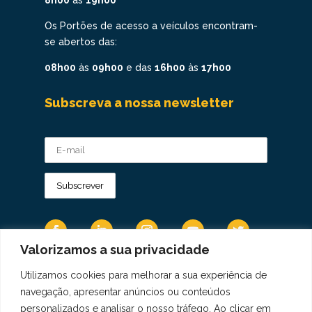
8h00
às
19h00
Os Portões de acesso a veículos encontram-
se abertos das:
08h00
às
09h00
e das
16h00
às
17h00
Subscreva a nossa newsletter
Valorizamos a sua privacidade
Utilizamos cookies para melhorar a sua experiência de
Os Dados Pessoais são tratados de acordo
navegação, apresentar anúncios ou conteúdos
com a Diretiva 95/46/CE do Regulamento
personalizados e analisar o nosso tráfego. Ao clicar em