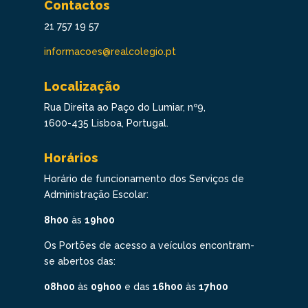
Contactos
21 757 19 57
informacoes@realcolegio.pt
Localização
Rua Direita ao Paço do Lumiar, nº9,
1600-435 Lisboa, Portugal.
Horários
Horário de funcionamento dos Serviços de
Administração Escolar:
8h00
às
19h00
Os Portões de acesso a veículos encontram-
se abertos das:
08h00
às
09h00
e das
16h00
às
17h00