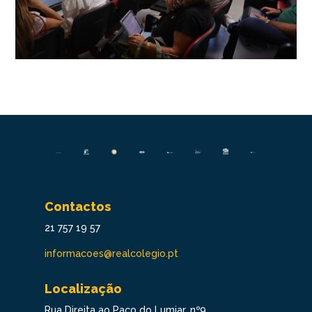
Contactos
21 757 19 57
informacoes@realcolegio.pt
Localização
Rua Direita ao Paço do Lumiar, nº9,