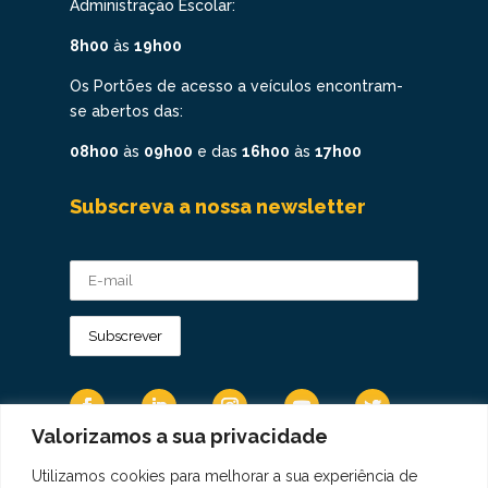
Administração Escolar:
8h00
às
19h00
Os Portões de acesso a veículos encontram-
se abertos das:
08h00
às
09h00
e das
16h00
às
17h00
Subscreva a nossa newsletter
Valorizamos a sua privacidade
Utilizamos cookies para melhorar a sua experiência de
Os Dados Pessoais são tratados de acordo