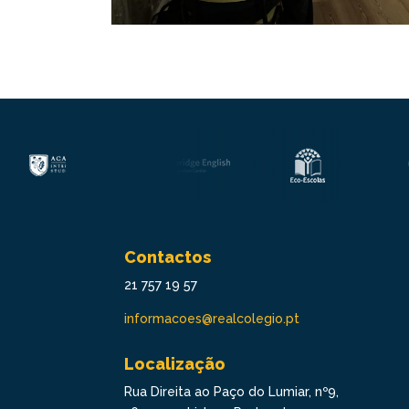
Contactos
21 757 19 57
informacoes@realcolegio.pt
Localização
Rua Direita ao Paço do Lumiar, nº9,