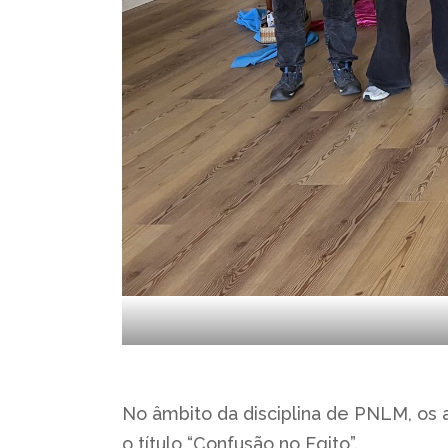
No âmbito da disciplina de PNLM, os a
o título “Confusão no Egito”.