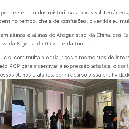
perde-se num dos misteriosos túneis subterrâneos,
m no tempo, cheia de confusões, divertida e… muit
ram alunos e alunas do Afeganistão, da China, dos E
cos, da Nigéria, da Rússia e da Túrquia.
º Ciclo, com muita alegria, risos e momentos de inte
elo RCP para incentivar a expressão artística, o con
ossas alunas e alunos, com recurso á sua criatividad