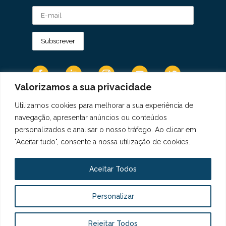
Valorizamos a sua privacidade
Utilizamos cookies para melhorar a sua experiência de
Os Dados Pessoais são tratados de acordo
navegação, apresentar anúncios ou conteúdos
com a Diretiva 95/46/CE do Regulamento
personalizados e analisar o nosso tráfego. Ao clicar em
Geral sobre a Proteção de Dados.
"Aceitar tudo", consente a nossa utilização de cookies.
Copyright © 2021 Real Colégio de Portugal.
Todos os direitos revervados. Conheça a nossa
Aceitar Todos
Política de Privacidade
aqui
Personalizar
Livro de Elogios, Sugestões e Reclamações
Canal de Denúncias
Rejeitar Todos