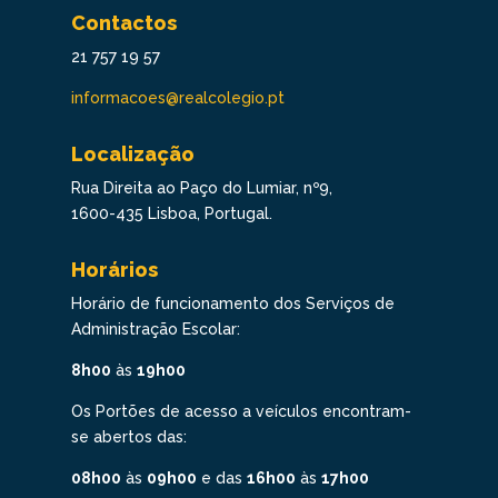
Contactos
21 757 19 57
informacoes@realcolegio.pt
Localização
Rua Direita ao Paço do Lumiar, nº9,
1600-435 Lisboa, Portugal.
Horários
Horário de funcionamento dos Serviços de
Administração Escolar:
8h00
às
19h00
Os Portões de acesso a veículos encontram-
se abertos das:
08h00
às
09h00
e das
16h00
às
17h00