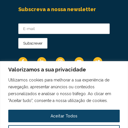
Subscreva a nossa newsletter
Valorizamos a sua privacidade
Utilizamos cookies para melhorar a sua experiência de
Os Dados Pessoais são tratados de acordo
navegação, apresentar anúncios ou conteúdos
com a Diretiva 95/46/CE do Regulamento
personalizados e analisar o nosso tráfego. Ao clicar em
Geral sobre a Proteção de Dados.
"Aceitar tudo", consente a nossa utilização de cookies.
Copyright © 2021 Real Colégio de Portugal.
Todos os direitos revervados. Conheça a nossa
Aceitar Todos
Política de Privacidade
aqui