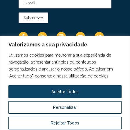
Valorizamos a sua privacidade
Utilizamos cookies para melhorar a sua experiência de
Os Dados Pessoais são tratados de acordo
navegação, apresentar anúncios ou conteúdos
com a Diretiva 95/46/CE do Regulamento
personalizados e analisar o nosso tráfego. Ao clicar em
Geral sobre a Proteção de Dados.
"Aceitar tudo", consente a nossa utilização de cookies.
Copyright © 2021 Real Colégio de Portugal.
Todos os direitos revervados. Conheça a nossa
Aceitar Todos
Política de Privacidade
aqui
Personalizar
Livro de Elogios, Sugestões e Reclamações
Canal de Denúncias
Rejeitar Todos