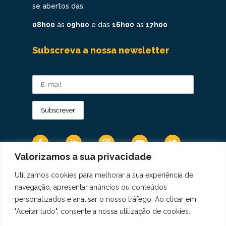
se abertos das:
08h00
às
09h00
e das
16h00
às
17h00
Subscreva a nossa newsletter
Valorizamos a sua privacidade
Utilizamos cookies para melhorar a sua experiência de
Os Dados Pessoais são tratados de acordo
navegação, apresentar anúncios ou conteúdos
com a Diretiva 95/46/CE do Regulamento
personalizados e analisar o nosso tráfego. Ao clicar em
Geral sobre a Proteção de Dados.
"Aceitar tudo", consente a nossa utilização de cookies.
Copyright © 2021 Real Colégio de Portugal.