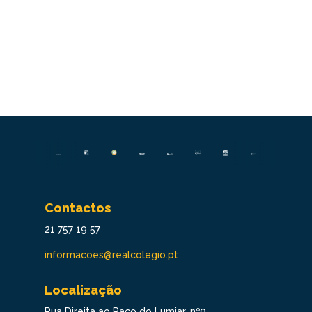
Contactos
21 757 19 57
informacoes@realcolegio.pt
Localização
Rua Direita ao Paço do Lumiar, nº9,