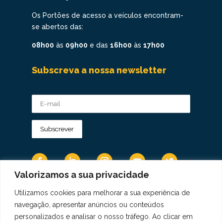
Os Portões de acesso a veículos encontram-
se abertos das:
08h00
às
09h00
e das
16h00
às
17h00
Subscreva a nossa newsletter
Valorizamos a sua privacidade
Utilizamos cookies para melhorar a sua experiência de
Os Dados Pessoais são tratados de acordo
navegação, apresentar anúncios ou conteúdos
com a Diretiva 95/46/CE do Regulamento
personalizados e analisar o nosso tráfego. Ao clicar em
Geral sobre a Proteção de Dados.