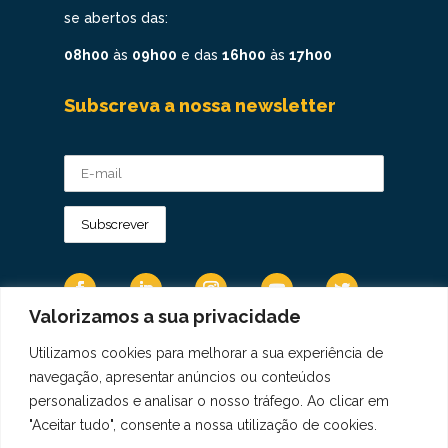
se abertos das:
08h00
às
09h00
e das
16h00
às
17h00
Subscreva a nossa newsletter
Valorizamos a sua privacidade
Utilizamos cookies para melhorar a sua experiência de
Os Dados Pessoais são tratados de acordo
navegação, apresentar anúncios ou conteúdos
com a Diretiva 95/46/CE do Regulamento
personalizados e analisar o nosso tráfego. Ao clicar em
Geral sobre a Proteção de Dados.
"Aceitar tudo", consente a nossa utilização de cookies.
Copyright © 2021 Real Colégio de Portugal.