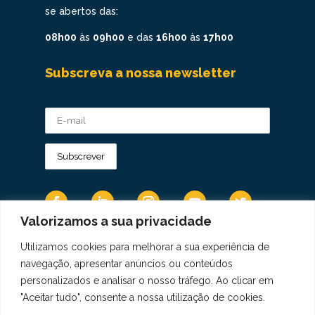
se abertos das:
08h00
às
09h00
e das
16h00
às
17h00
Subscreva a nossa newsletter
Valorizamos a sua privacidade
Utilizamos cookies para melhorar a sua experiência de
Os Dados Pessoais são tratados de acordo
navegação, apresentar anúncios ou conteúdos
com a Diretiva 95/46/CE do Regulamento
personalizados e analisar o nosso tráfego. Ao clicar em
Geral sobre a Proteção de Dados.
"Aceitar tudo", consente a nossa utilização de cookies.
Copyright © 2021 Real Colégio de Portugal.