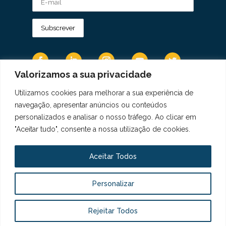
Valorizamos a sua privacidade
Utilizamos cookies para melhorar a sua experiência de
Os Dados Pessoais são tratados de acordo
navegação, apresentar anúncios ou conteúdos
com a Diretiva 95/46/CE do Regulamento
personalizados e analisar o nosso tráfego. Ao clicar em
Geral sobre a Proteção de Dados.
"Aceitar tudo", consente a nossa utilização de cookies.
Copyright © 2021 Real Colégio de Portugal.
Todos os direitos revervados. Conheça a nossa
Aceitar Todos
Política de Privacidade
aqui
Personalizar
Livro de Elogios, Sugestões e Reclamações
Canal de Denúncias
Rejeitar Todos