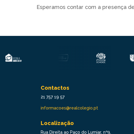
Esperamos contar com a presença de
Contactos
21 757 19 57
informacoes@realcolegio.pt
Localização
Rua Direita ao Paço do Lumiar, nº9,