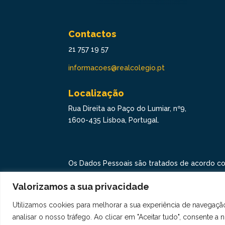
Contactos
21 757 19 57
informacoes@realcolegio.pt
Localização
Rua Direita ao Paço do Lumiar, nº9,
1600-435 Lisboa, Portugal.
Os Dados Pessoais são tratados de acordo c
Proteção de Dados.
Valorizamos a sua privacidade
Copyright © 2021 Real Colégio de Portugal. T
de Privacidade
aqui
Utilizamos cookies para melhorar a sua experiência de navegaçã
analisar o nosso tráfego. Ao clicar em "Aceitar tudo", consente a 