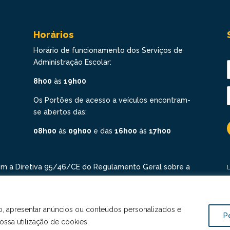
Horários
Horário de funcionamento dos Serviços de
Administração Escolar:
8h00
às
19h00
Os Portões de acesso a veículos encontram-
se abertos das:
08h00
às
09h00
e das
16h00
às
17h00
om a Diretiva 95/46/CE do Regulamento Geral sobre a
odos os direitos revervados. Conheça a nossa Política
o, apresentar anúncios ou conteúdos personalizados e
P
nossa utilização de cookies.