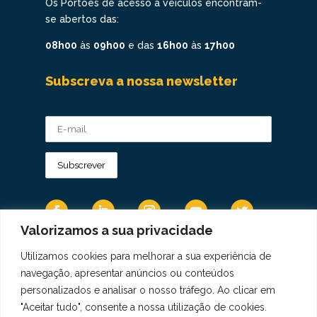
Os Portões de acesso a veículos encontram-
se abertos das:
08h00
às
09h00
e das
16h00
às
17h00
Subscreva a nossa newsletter
Valorizamos a sua privacidade
Utilizamos cookies para melhorar a sua experiência de
Os Dados Pessoais são tratados de acordo
navegação, apresentar anúncios ou conteúdos
com a Diretiva 95/46/CE do Regulamento
personalizados e analisar o nosso tráfego. Ao clicar em
Geral sobre a Proteção de Dados.
"Aceitar tudo", consente a nossa utilização de cookies.
Copyright © 2021 Real Colégio de Portugal.