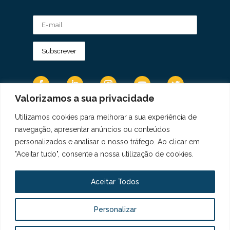
Valorizamos a sua privacidade
Utilizamos cookies para melhorar a sua experiência de
Os Dados Pessoais são tratados de acordo
navegação, apresentar anúncios ou conteúdos
com a Diretiva 95/46/CE do Regulamento
personalizados e analisar o nosso tráfego. Ao clicar em
Geral sobre a Proteção de Dados.
"Aceitar tudo", consente a nossa utilização de cookies.
Copyright © 2021 Real Colégio de Portugal.
Todos os direitos revervados. Conheça a nossa
Aceitar Todos
Política de Privacidade
aqui
Personalizar
Livro de Elogios, Sugestões e Reclamações
Canal de Denúncias