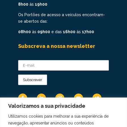
8h00
às
19h00
Os Portões de acesso a veículos encontram-
se abertos das:
08h00
às
09h00
e das
16h00
às
17h00
Subscreva a nossa newsletter
Valorizamos a sua privacidade
Utilizamos cookies para melhorar a sua experiência de
Os Dados Pessoais são tratados de acordo
navegação, apresentar anúncios ou conteúdos
com a Diretiva 95/46/CE do Regulamento