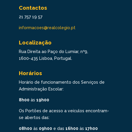
Contactos
21 757 19 57
informacoes@realcolegio.pt
Localização
Rua Direita ao Paço do Lumiar, nº9,
1600-435 Lisboa, Portugal.
Horários
Horário de funcionamento dos Serviços de
Administração Escolar:
8h00
às
19h00
Os Portões de acesso a veículos encontram-
se abertos das:
08h00
às
09h00
e das
16h00
às
17h00