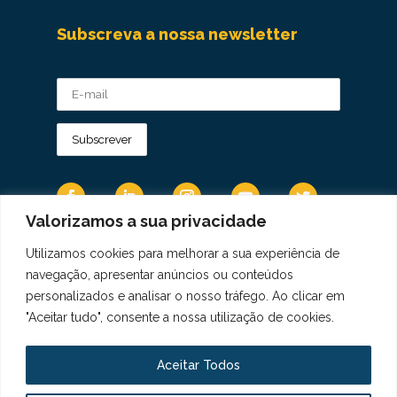
Subscreva a nossa newsletter
Valorizamos a sua privacidade
Utilizamos cookies para melhorar a sua experiência de
Os Dados Pessoais são tratados de acordo
navegação, apresentar anúncios ou conteúdos
com a Diretiva 95/46/CE do Regulamento
personalizados e analisar o nosso tráfego. Ao clicar em
Geral sobre a Proteção de Dados.
"Aceitar tudo", consente a nossa utilização de cookies.
Copyright © 2021 Real Colégio de Portugal.
Todos os direitos revervados. Conheça a nossa
Aceitar Todos
Política de Privacidade
aqui