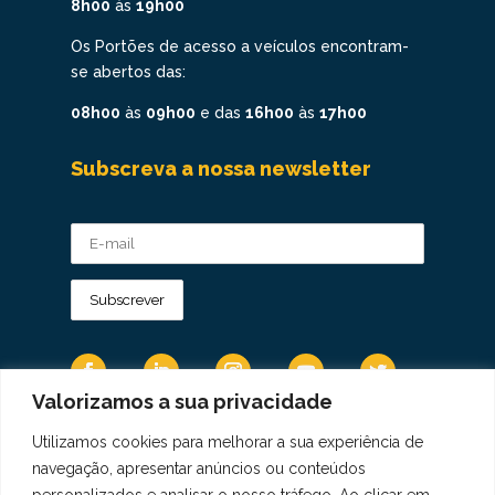
8h00
às
19h00
Os Portões de acesso a veículos encontram-
se abertos das:
08h00
às
09h00
e das
16h00
às
17h00
Subscreva a nossa newsletter
Valorizamos a sua privacidade
Utilizamos cookies para melhorar a sua experiência de
Os Dados Pessoais são tratados de acordo
navegação, apresentar anúncios ou conteúdos
com a Diretiva 95/46/CE do Regulamento
personalizados e analisar o nosso tráfego. Ao clicar em