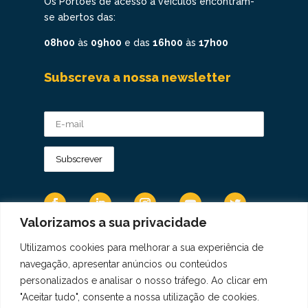
Os Portões de acesso a veículos encontram-
se abertos das:
08h00
às
09h00
e das
16h00
às
17h00
Subscreva a nossa newsletter
Valorizamos a sua privacidade
Utilizamos cookies para melhorar a sua experiência de
Os Dados Pessoais são tratados de acordo
navegação, apresentar anúncios ou conteúdos
com a Diretiva 95/46/CE do Regulamento
personalizados e analisar o nosso tráfego. Ao clicar em
Geral sobre a Proteção de Dados.
"Aceitar tudo", consente a nossa utilização de cookies.
Copyright © 2021 Real Colégio de Portugal.