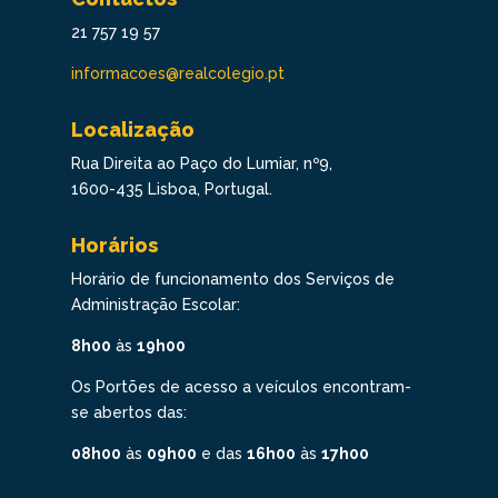
21 757 19 57
informacoes@realcolegio.pt
Localização
Rua Direita ao Paço do Lumiar, nº9,
1600-435 Lisboa, Portugal.
Horários
Horário de funcionamento dos Serviços de
Administração Escolar:
8h00
às
19h00
Os Portões de acesso a veículos encontram-
se abertos das:
08h00
às
09h00
e das
16h00
às
17h00