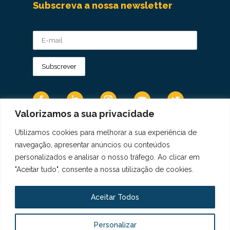
Subscreva a nossa newsletter
Valorizamos a sua privacidade
Utilizamos cookies para melhorar a sua experiência de
Os Dados Pessoais são tratados de acordo
navegação, apresentar anúncios ou conteúdos
com a Diretiva 95/46/CE do Regulamento
personalizados e analisar o nosso tráfego. Ao clicar em
Geral sobre a Proteção de Dados.
"Aceitar tudo", consente a nossa utilização de cookies.
Copyright © 2021 Real Colégio de Portugal.
Todos os direitos revervados. Conheça a nossa
Aceitar Todos
Política de Privacidade
aqui
Personalizar
Livro de Elogios, Sugestões e Reclamações