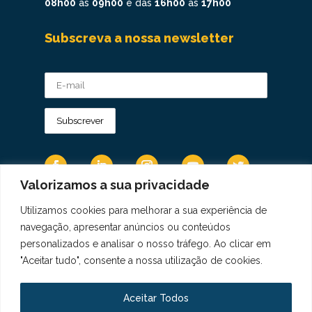
08h00
às
09h00
e das
16h00
às
17h00
Subscreva a nossa newsletter
Valorizamos a sua privacidade
Utilizamos cookies para melhorar a sua experiência de
Os Dados Pessoais são tratados de acordo
navegação, apresentar anúncios ou conteúdos
com a Diretiva 95/46/CE do Regulamento
personalizados e analisar o nosso tráfego. Ao clicar em
Geral sobre a Proteção de Dados.
"Aceitar tudo", consente a nossa utilização de cookies.
Copyright © 2021 Real Colégio de Portugal.
Todos os direitos revervados. Conheça a nossa
Aceitar Todos
Política de Privacidade
aqui