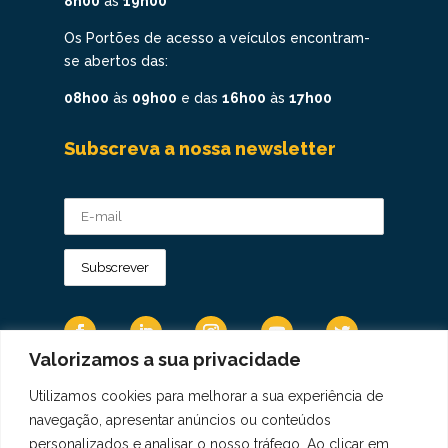
8h00
às
19h00
Os Portões de acesso a veículos encontram-
se abertos das:
08h00
às
09h00
e das
16h00
às
17h00
Subscreva a nossa newsletter
Valorizamos a sua privacidade
Utilizamos cookies para melhorar a sua experiência de
Os Dados Pessoais são tratados de acordo
navegação, apresentar anúncios ou conteúdos
com a Diretiva 95/46/CE do Regulamento
personalizados e analisar o nosso tráfego. Ao clicar em