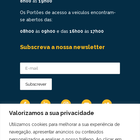
8h00
às
19h00
Os Portões de acesso a veículos encontram-
se abertos das:
08h00
às
09h00
e das
16h00
às
17h00
Subscreva a nossa newsletter
Valorizamos a sua privacidade
Utilizamos cookies para melhorar a sua experiência de
Os Dados Pessoais são tratados de acordo
navegação, apresentar anúncios ou conteúdos
com a Diretiva 95/46/CE do Regulamento
personalizados e analisar o nosso tráfego. Ao clicar em