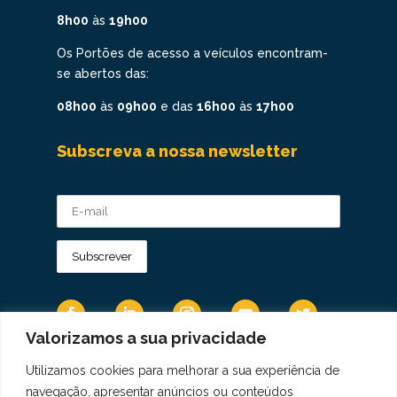
8h00
às
19h00
Os Portões de acesso a veículos encontram-
se abertos das:
08h00
às
09h00
e das
16h00
às
17h00
Subscreva a nossa newsletter
Valorizamos a sua privacidade
Utilizamos cookies para melhorar a sua experiência de
Os Dados Pessoais são tratados de acordo
navegação, apresentar anúncios ou conteúdos