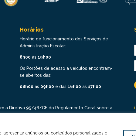
Horários
Horário de funcionamento dos Serviços de
Administração Escolar:
8h00
às
19h00
Os Portões de acesso a veículos encontram-
se abertos das:
08h00
às
09h00
e das
16h00
às
17h00
om a Diretiva 95/46/CE do Regulamento Geral sobre a
odos os direitos revervados. Conheça a nossa Política
o, apresentar anúncios ou conteúdos personalizados e