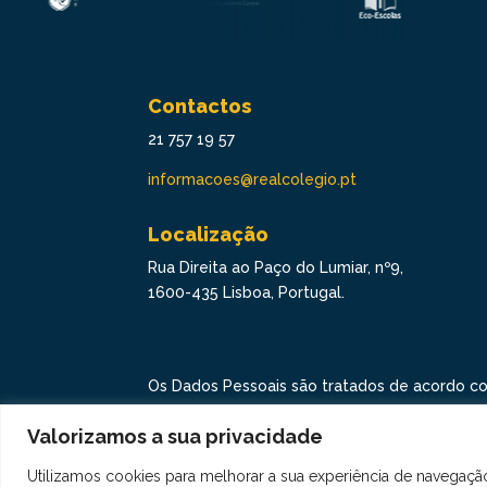
Contactos
21 757 19 57
informacoes@realcolegio.pt
Localização
Rua Direita ao Paço do Lumiar, nº9,
1600-435 Lisboa, Portugal.
Os Dados Pessoais são tratados de acordo c
Proteção de Dados.
Valorizamos a sua privacidade
Copyright © 2021 Real Colégio de Portugal. T
de Privacidade
aqui
Utilizamos cookies para melhorar a sua experiência de navegaçã