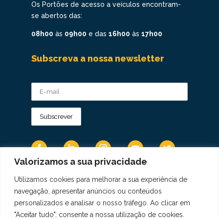
Os Portões de acesso a veículos encontram-
se abertos das:
08h00
às
09h00
e das
16h00
às
17h00
Subscreva a nossa newsletter
Valorizamos a sua privacidade
Utilizamos cookies para melhorar a sua experiência de
Os Dados Pessoais são tratados de acordo
navegação, apresentar anúncios ou conteúdos
com a Diretiva 95/46/CE do Regulamento
personalizados e analisar o nosso tráfego. Ao clicar em
Geral sobre a Proteção de Dados.
"Aceitar tudo", consente a nossa utilização de cookies.
Copyright © 2021 Real Colégio de Portugal.