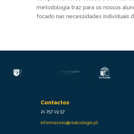
metodologia traz para os nossos alun
focado nas necessidades individuais 
Contactos
21 757 19 57
informacoes@realcolegio.pt