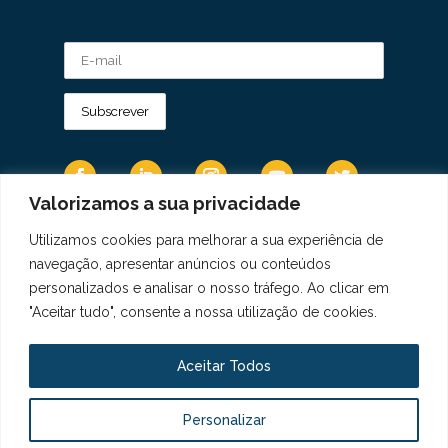
Valorizamos a sua privacidade
Utilizamos cookies para melhorar a sua experiência de
Os Dados Pessoais são tratados de acordo
navegação, apresentar anúncios ou conteúdos
com a Diretiva 95/46/CE do Regulamento
personalizados e analisar o nosso tráfego. Ao clicar em
Geral sobre a Proteção de Dados.
"Aceitar tudo", consente a nossa utilização de cookies.
Copyright © 2021 Real Colégio de Portugal.
Todos os direitos revervados. Conheça a nossa
Aceitar Todos
Política de Privacidade
aqui
Personalizar
Livro de Elogios, Sugestões e Reclamações