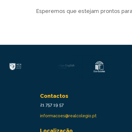
Esperemos que estejam prontos para
Contactos
21 757 19 57
informacoes@realcolegio.pt
Localização