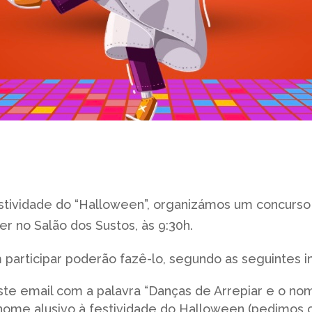
estividade do “Halloween”, organizámos um concurso
rer no Salão dos Sustos, às 9:30h.
 participar poderão fazê-lo, segundo as seguintes i
ste email com a palavra “Danças de Arrepiar e o no
ome alusivo à festividade do Halloween (pedimos cr