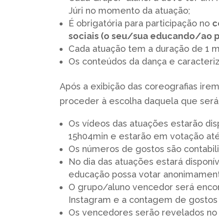
Júri no momento da atuação;
É obrigatória para participação no
c
sociais
(o seu/sua educando/ao part
Cada atuação tem a duração de 1 m
Os conteúdos da dança e caracteri
Após a exibição das coreografias ire
proceder à escolha daquela que será 
Os vídeos das atuações estarão dis
15h04min e estarão em votação até
Os números de gostos são contabil
No dia das atuações estará disponív
educação possa votar anonimamente
O grupo/aluno vencedor será enco
Instagram e a contagem de gostos 
Os vencedores serão revelados no 6 