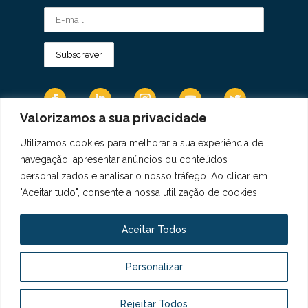
Valorizamos a sua privacidade
Utilizamos cookies para melhorar a sua experiência de
Os Dados Pessoais são tratados de acordo
navegação, apresentar anúncios ou conteúdos
com a Diretiva 95/46/CE do Regulamento
personalizados e analisar o nosso tráfego. Ao clicar em
Geral sobre a Proteção de Dados.
"Aceitar tudo", consente a nossa utilização de cookies.
Copyright © 2021 Real Colégio de Portugal.
Todos os direitos revervados. Conheça a nossa
Aceitar Todos
Política de Privacidade
aqui
Personalizar
Livro de Elogios, Sugestões e Reclamações
Canal de Denúncias
Rejeitar Todos