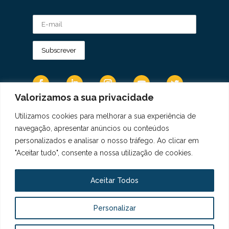
Valorizamos a sua privacidade
Utilizamos cookies para melhorar a sua experiência de
Os Dados Pessoais são tratados de acordo
navegação, apresentar anúncios ou conteúdos
com a Diretiva 95/46/CE do Regulamento
personalizados e analisar o nosso tráfego. Ao clicar em
Geral sobre a Proteção de Dados.
"Aceitar tudo", consente a nossa utilização de cookies.
Copyright © 2021 Real Colégio de Portugal.
Todos os direitos revervados. Conheça a nossa
Aceitar Todos
Política de Privacidade
aqui
Personalizar
Livro de Elogios, Sugestões e Reclamações
Canal de Denúncias