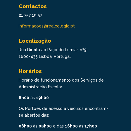
Contactos
21 757 19 57
informacoes@realcolegio.pt
Localização
Rua Direita ao Paço do Lumiar, nº9,
1600-435 Lisboa, Portugal.
Horários
Horário de funcionamento dos Serviços de
Administração Escolar:
8h00
às
19h00
Os Portões de acesso a veículos encontram-
se abertos das:
08h00
às
09h00
e das
16h00
às
17h00