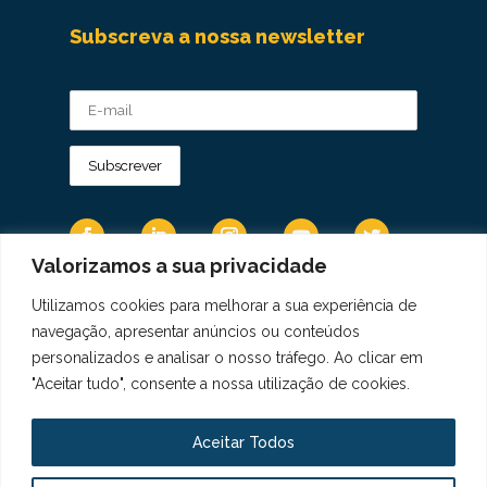
Subscreva a nossa newsletter
Valorizamos a sua privacidade
Utilizamos cookies para melhorar a sua experiência de
Os Dados Pessoais são tratados de acordo
navegação, apresentar anúncios ou conteúdos
com a Diretiva 95/46/CE do Regulamento
personalizados e analisar o nosso tráfego. Ao clicar em
Geral sobre a Proteção de Dados.
"Aceitar tudo", consente a nossa utilização de cookies.
Copyright © 2021 Real Colégio de Portugal.
Todos os direitos revervados. Conheça a nossa
Aceitar Todos
Política de Privacidade
aqui