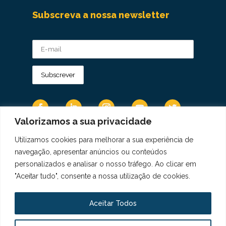
Subscreva a nossa newsletter
Valorizamos a sua privacidade
Utilizamos cookies para melhorar a sua experiência de
Os Dados Pessoais são tratados de acordo
navegação, apresentar anúncios ou conteúdos
com a Diretiva 95/46/CE do Regulamento
personalizados e analisar o nosso tráfego. Ao clicar em
Geral sobre a Proteção de Dados.
"Aceitar tudo", consente a nossa utilização de cookies.
Copyright © 2021 Real Colégio de Portugal.
Todos os direitos revervados. Conheça a nossa
Aceitar Todos
Política de Privacidade
aqui