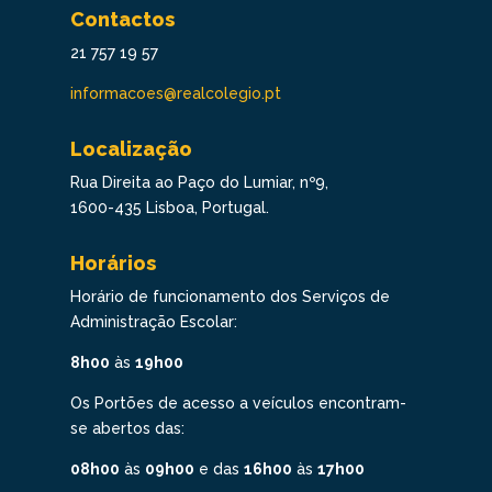
Contactos
21 757 19 57
informacoes@realcolegio.pt
Localização
Rua Direita ao Paço do Lumiar, nº9,
1600-435 Lisboa, Portugal.
Horários
Horário de funcionamento dos Serviços de
Administração Escolar:
8h00
às
19h00
Os Portões de acesso a veículos encontram-
se abertos das:
08h00
às
09h00
e das
16h00
às
17h00