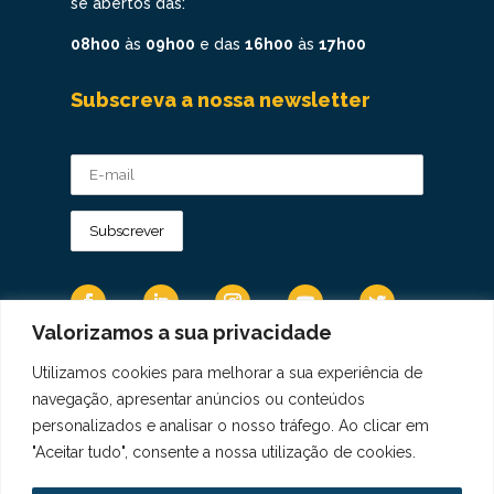
se abertos das:
08h00
às
09h00
e das
16h00
às
17h00
Subscreva a nossa newsletter
Valorizamos a sua privacidade
Utilizamos cookies para melhorar a sua experiência de
Os Dados Pessoais são tratados de acordo
navegação, apresentar anúncios ou conteúdos
com a Diretiva 95/46/CE do Regulamento
personalizados e analisar o nosso tráfego. Ao clicar em
Geral sobre a Proteção de Dados.
"Aceitar tudo", consente a nossa utilização de cookies.
Copyright © 2021 Real Colégio de Portugal.
Todos os direitos revervados. Conheça a nossa