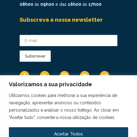
08h00
às
09h00
e das
16h00
às
17h00
Subscreva a nossa newsletter
Valorizamos a sua privacidade
Utilizamos cookies para melhorar a sua experiência de
Os Dados Pessoais são tratados de acordo
navegação, apresentar anúncios ou conteúdos
com a Diretiva 95/46/CE do Regulamento
personalizados e analisar o nosso tráfego. Ao clicar em
Geral sobre a Proteção de Dados.
"Aceitar tudo", consente a nossa utilização de cookies.
Copyright © 2021 Real Colégio de Portugal.
Todos os direitos revervados. Conheça a nossa
Aceitar Todos
Política de Privacidade
aqui