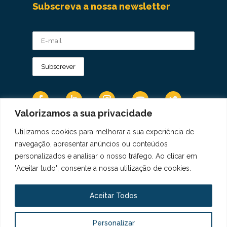
Subscreva a nossa newsletter
Valorizamos a sua privacidade
Utilizamos cookies para melhorar a sua experiência de
Os Dados Pessoais são tratados de acordo
navegação, apresentar anúncios ou conteúdos
com a Diretiva 95/46/CE do Regulamento
personalizados e analisar o nosso tráfego. Ao clicar em
Geral sobre a Proteção de Dados.
"Aceitar tudo", consente a nossa utilização de cookies.
Copyright © 2021 Real Colégio de Portugal.
Todos os direitos revervados. Conheça a nossa
Aceitar Todos
Política de Privacidade
aqui
Personalizar
Livro de Elogios, Sugestões e Reclamações