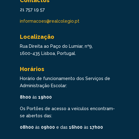
Contactos
21 757 19 57
informacoes@realcolegio.pt
Localização
Rua Direita ao Paço do Lumiar, nº9,
1600-435 Lisboa, Portugal.
Horários
Horário de funcionamento dos Serviços de
Administração Escolar:
8h00
às
19h00
Os Portões de acesso a veículos encontram-
se abertos das:
08h00
às
09h00
e das
16h00
às
17h00