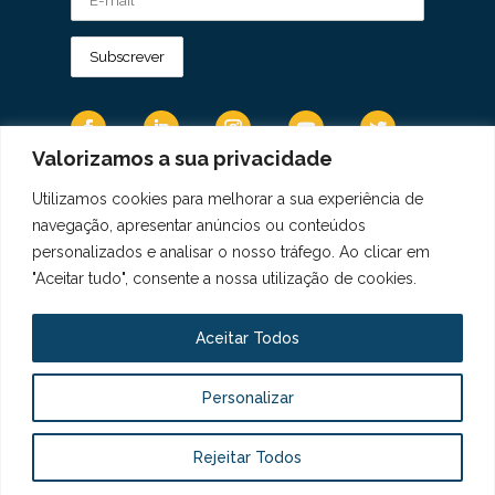
Valorizamos a sua privacidade
Utilizamos cookies para melhorar a sua experiência de
Os Dados Pessoais são tratados de acordo
navegação, apresentar anúncios ou conteúdos
com a Diretiva 95/46/CE do Regulamento
personalizados e analisar o nosso tráfego. Ao clicar em
Geral sobre a Proteção de Dados.
"Aceitar tudo", consente a nossa utilização de cookies.
Copyright © 2021 Real Colégio de Portugal.
Todos os direitos revervados. Conheça a nossa
Aceitar Todos
Política de Privacidade
aqui
Personalizar
Livro de Elogios, Sugestões e Reclamações
Canal de Denúncias
Rejeitar Todos