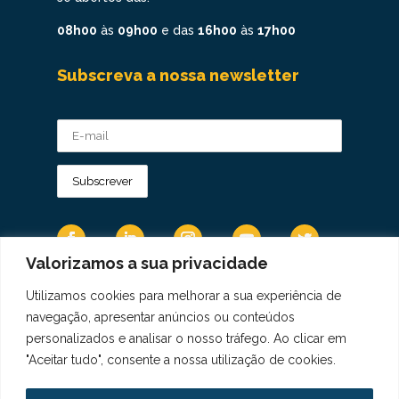
08h00
às
09h00
e das
16h00
às
17h00
Subscreva a nossa newsletter
Valorizamos a sua privacidade
Utilizamos cookies para melhorar a sua experiência de
Os Dados Pessoais são tratados de acordo
navegação, apresentar anúncios ou conteúdos
com a Diretiva 95/46/CE do Regulamento
personalizados e analisar o nosso tráfego. Ao clicar em
Geral sobre a Proteção de Dados.
"Aceitar tudo", consente a nossa utilização de cookies.
Copyright © 2021 Real Colégio de Portugal.
Todos os direitos revervados. Conheça a nossa