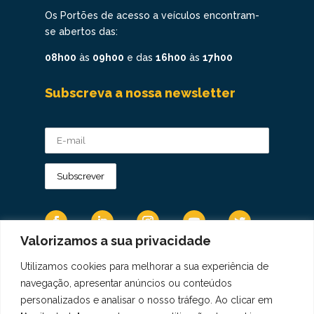
Os Portões de acesso a veículos encontram-
se abertos das:
08h00
às
09h00
e das
16h00
às
17h00
Subscreva a nossa newsletter
Valorizamos a sua privacidade
Utilizamos cookies para melhorar a sua experiência de
Os Dados Pessoais são tratados de acordo
navegação, apresentar anúncios ou conteúdos
com a Diretiva 95/46/CE do Regulamento
personalizados e analisar o nosso tráfego. Ao clicar em
Geral sobre a Proteção de Dados.