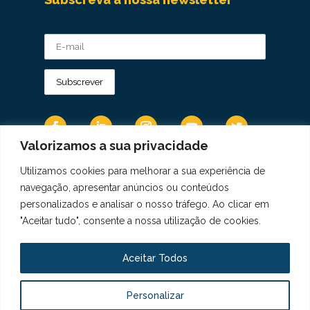
Valorizamos a sua privacidade
Utilizamos cookies para melhorar a sua experiência de
Os Dados Pessoais são tratados de acordo
navegação, apresentar anúncios ou conteúdos
com a Diretiva 95/46/CE do Regulamento
personalizados e analisar o nosso tráfego. Ao clicar em
Geral sobre a Proteção de Dados.
"Aceitar tudo", consente a nossa utilização de cookies.
Copyright © 2021 Real Colégio de Portugal.
Todos os direitos revervados. Conheça a nossa
Aceitar Todos
Política de Privacidade
aqui
Personalizar
Livro de Elogios, Sugestões e Reclamações