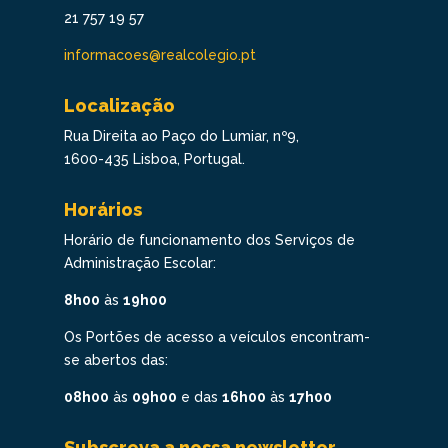
21 757 19 57
informacoes@realcolegio.pt
Localização
Rua Direita ao Paço do Lumiar, nº9,
1600-435 Lisboa, Portugal.
Horários
Horário de funcionamento dos Serviços de
Administração Escolar:
8h00
às
19h00
Os Portões de acesso a veículos encontram-
se abertos das:
08h00
às
09h00
e das
16h00
às
17h00
Subscreva a nossa newsletter