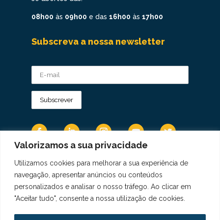
08h00
às
09h00
e das
16h00
às
17h00
Subscreva a nossa newsletter
Valorizamos a sua privacidade
Utilizamos cookies para melhorar a sua experiência de
Os Dados Pessoais são tratados de acordo
navegação, apresentar anúncios ou conteúdos
com a Diretiva 95/46/CE do Regulamento
personalizados e analisar o nosso tráfego. Ao clicar em
Geral sobre a Proteção de Dados.
"Aceitar tudo", consente a nossa utilização de cookies.
Copyright © 2021 Real Colégio de Portugal.
Todos os direitos revervados. Conheça a nossa