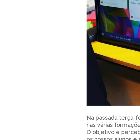
Na passada terça-fe
nas várias formaçõ
O objetivo é perceb
os nossos alunos e 