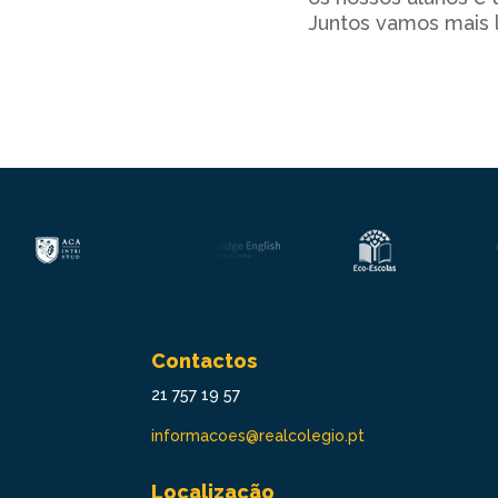
Juntos vamos mais 
Contactos
21 757 19 57
informacoes@realcolegio.pt
Localização