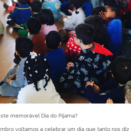
deste memorável
Dia do Pijama?
embro voltamos a celebrar
um dia que tanto nos diz 