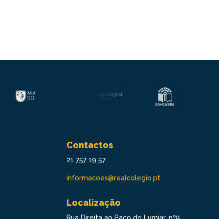
Contactos
21 757 19 57
informacoes@realcolegio.pt
Localização
Rua Direita ao Paço do Lumiar, nº9,