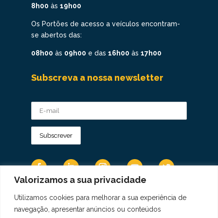
8h00
às
19h00
Os Portões de acesso a veículos encontram-
se abertos das:
08h00
às
09h00
e das
16h00
às
17h00
Subscreva a nossa newsletter
Valorizamos a sua privacidade
Utilizamos cookies para melhorar a sua experiência de
Os Dados Pessoais são tratados de acordo
navegação, apresentar anúncios ou conteúdos
com a Diretiva 95/46/CE do Regulamento